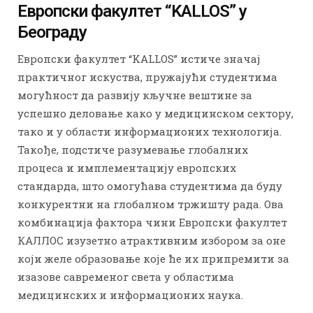
Европски факултет “KALLOS” у
Београду
Европски факултет “KALLOS” истиче значај
практичног искуства, пружајући студентима
могућност да развију кључне вештине за
успешно деловање како у медицинском сектору,
тако и у области информационих технологија.
Такође, подстиче разумевање глобалних
процеса и имплементацију европских
стандарда, што омогућава студентима да буду
конкурентни на глобалном тржишту рада. Ова
комбинација фактора чини Европски факултет
КАЛЛОС изузетно атрактивним избором за оне
који желе образовање које ће их припремити за
изазове савременог света у областима
медицинских и информационих наука.