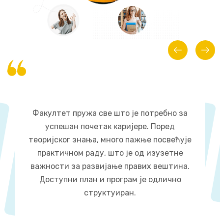
Факултет пружа све што је потребно за
успешан почетак каријере. Поред
теоријског знања, много пажње посвећује
практичном раду, што је од изузетне
важности за развијање правих вештина.
Доступни план и програм је одлично
структуиран.