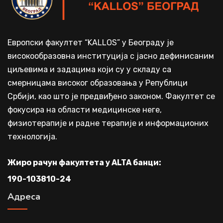
Европски факултет “KALLOS” у Београду је
високообразовна институција с јасно дефинисаним
циљевима и задацима који су у складу са
смерницама високог образовања у Републици
Србији, као што је предвиђено законом. Факултет се
фокусира на области медицинске неге,
физиотерапије и радне терапије и информационих
технологија.
Жиро рачун факултета у ALTA банци:
190-103810-24
Адреса