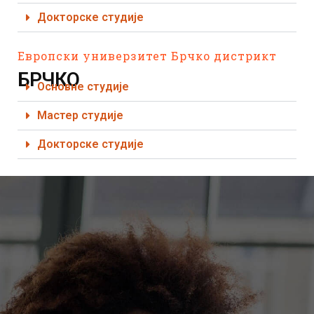
Докторске студије
Европски универзитет Брчко дистрикт
БРЧКО
Основне студије
Мастер студије
Докторске студије