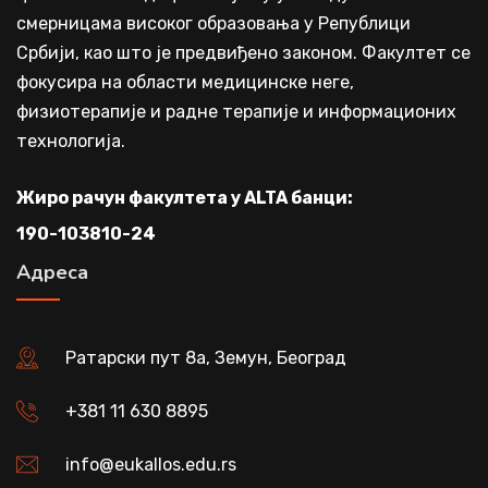
смерницама високог образовања у Републици
Србији, као што је предвиђено законом. Факултет се
фокусира на области медицинске неге,
физиотерапије и радне терапије и информационих
технологија.
Жиро рачун факултета у ALTA банци:
190-103810-24
Адреса
Ратарски пут 8а, Земун, Београд
+381 11 630 8895
info@eukallos.edu.rs