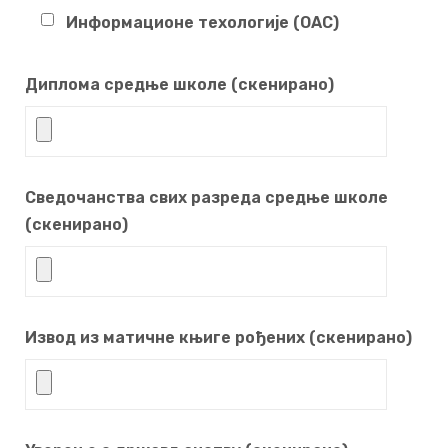
Информационе техологије (ОАС)
Диплома средње школе (скенирано)
Сведочанства свих разреда средње школе
(скенирано)
Извод из матичне књиге рођених (скенирано)