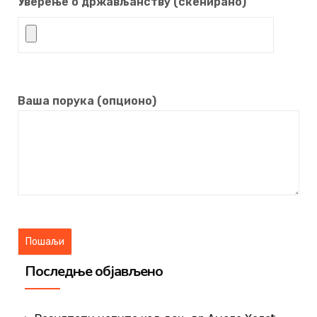
Уверење о држављанству (скенирано)
Ваша порука (опционо)
Последње објављено