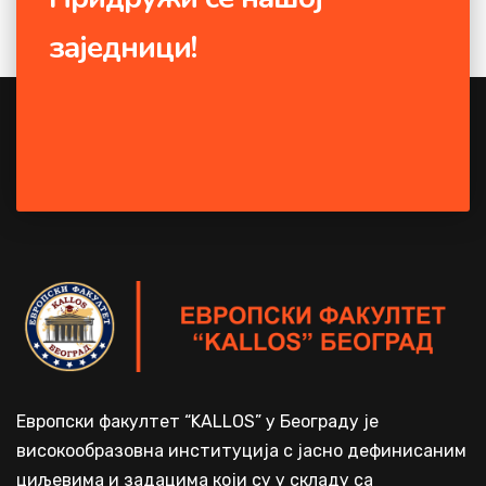
заједници!
Европски факултет “KALLOS” у Београду је
високообразовна институција с јасно дефинисаним
циљевима и задацима који су у складу са