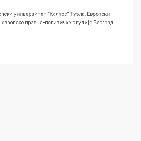
пски универзитет “Каллос” Тузла, Европски
а европске правно-политичке студије Београд