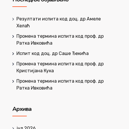
Резултати испита код доц. др Амеле
Хелаћ
Промена термина испита код проф. др
Ратка Ивковића
Испит код доц. др Саше Ђекића
Промена термина испита код проф. др
Кристијана Кука
Промена термина испита код проф. др
Ратка Ивковића
Архива
јул 2026