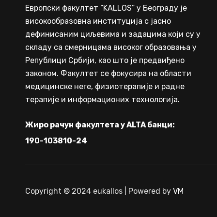
Европски факултет “KALLOS” у Београду је
високообразовна институција с јасно
дефинисаним циљевима и задацима који су у
складу са смерницама високог образовања у
Републици Србији, као што је предвиђено
законом. Факултет се фокусира на области
медицинске неге, физиотерапије и радне
терапије и информационих технологија.
Жиро рачун факултета у ALTA банци:
190-103810-24
Copyright © 2024 eukallos | Powered by
VM