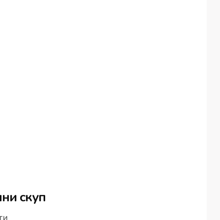
ни скуп
ти