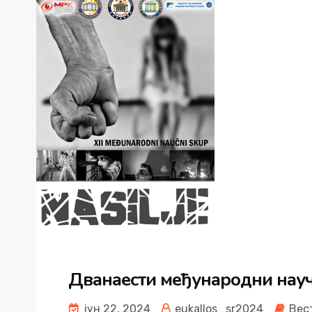
Дванаести међународни науч
јун 22, 2024
eukallos_sr2024
Вес