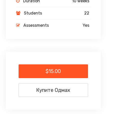
Duration
10 weeks
Students
22
Assessments
Yes
$15.00
Купите Одмах