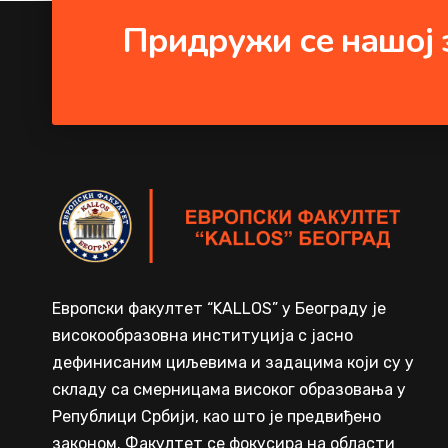
Придружи се нашој 
Европски факултет “KALLOS” у Београду је
високообразовна институција с јасно
дефинисаним циљевима и задацима који су у
складу са смерницама високог образовања у
Републици Србији, као што је предвиђено
законом. Факултет се фокусира на области