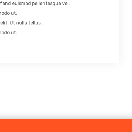
eleifend euismod pellentesque vel.
modo ut.
lit. Ut nulla tellus.
modo ut.