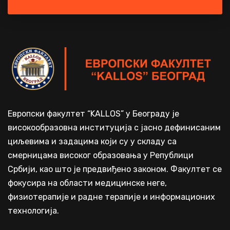
Европски факултет “KALLOS” у Београду је
високообразовна институција с јасно дефинисаним
циљевима и задацима који су у складу са
смерницама високог образовања у Републици
Србији, као што је предвиђено законом. Факултет се
фокусира на области медицинске неге,
физиотерапије и радне терапије и информационих
технологија.