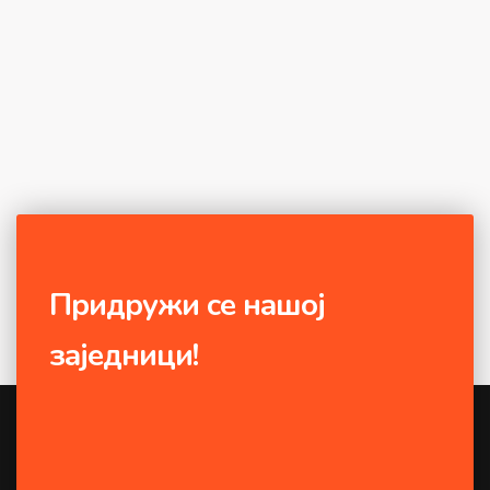
Придружи се нашој
заједници!