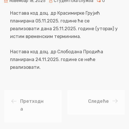
новембар 18, 2025
Студентска служба
0
Настава код доц. др Красимирке Грујић
планирана 05.11.2025. године ће се
реализовати дана 25.11.2025. године (уторак) у
истим временским терминима.
Настава код доц. др Слободана Продића
планирана 24.11.2025. године се неће
реализовати.
Претходн
Следеће
а