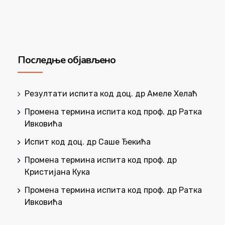
Последње објављено
Резултати испита код доц. др Амеле Хелаћ
Промена термина испита код проф. др Ратка
Ивковића
Испит код доц. др Саше Ђекића
Промена термина испита код проф. др
Кристијана Кука
Промена термина испита код проф. др Ратка
Ивковића